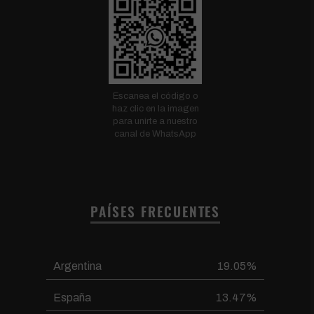
Escanea el código o
haz clic en la imagen
para unirte a nuestro
canal de WhatsApp
PAÍSES FRECUENTES
Argentina
19.05%
España
13.47%