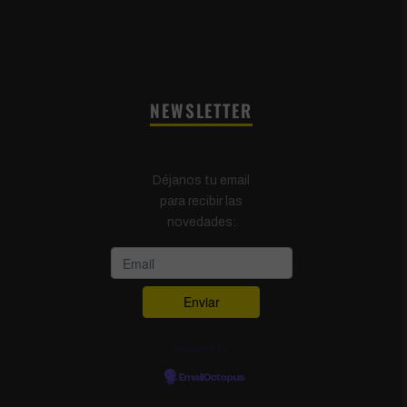
NEWSLETTER
Déjanos tu email
para recibir las
novedades:
Powered by
EmailOctopus