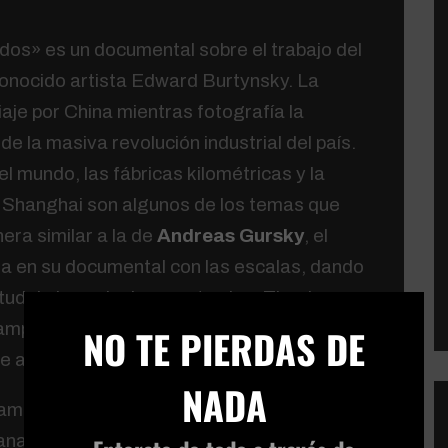
os» es un documental sobre el trabajo del
onocido artista Edward Burtynsky. La
viaje por China mientras fotografía la
de la masiva revolución industrial del país.
 mundo, las fábricas kilométricas y la
Shanghai son algunos de los temas que
era similar a la de
Andreas Gursky
, el
a en su documental con las escalas, dando
tud de los paisajes mostrados. Tiende a
×
mpliarse nos muestra el contexto, lo que
NO TE PIERDAS DE
ue abarcan estas industrias manufactureras.
NADA
ambiar nuestra conciencia sobre el mundo y
anatismos, criticas empresariales (industria,