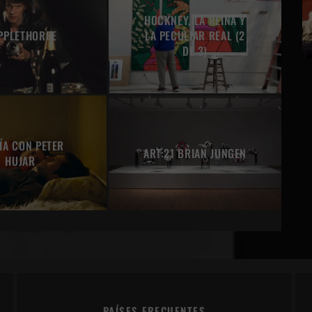
HOCKNEY, LA REINA Y
PPLETHORPE
LA PECULIAR REAL (2
DE 3)
ÍA CON PETER
ART:21 BRIAN JUNGEN
HUJAR
PAÍSES FRECUENTES