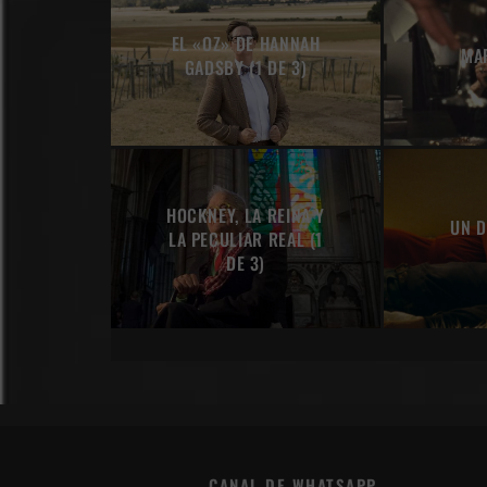
EL «OZ» DE HANNAH
MA
GADSBY (1 DE 3)
HOCKNEY, LA REINA Y
UN D
LA PECULIAR REAL (1
DE 3)
CANAL DE WHATSAPP