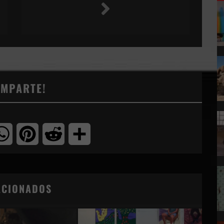
OMPARTE!
tter
WhatsApp
Pinterest
Reddit
Compartir
ACIONADOS