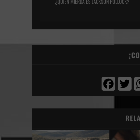
¿QUIÉN MIERDA ES JACKSON POLLOCK?
¡C
Facebook
Twi
REL