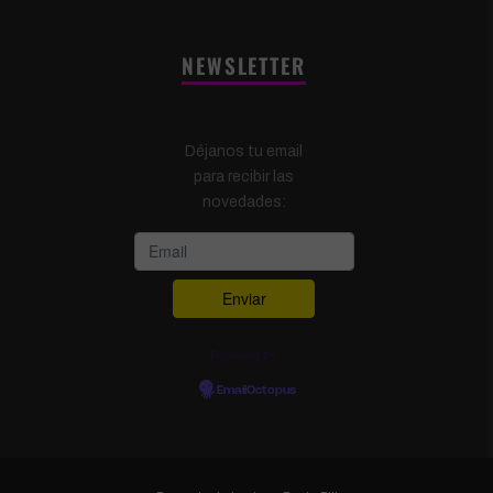
NEWSLETTER
Déjanos tu email
para recibir las
novedades:
Powered by
EmailOctopus