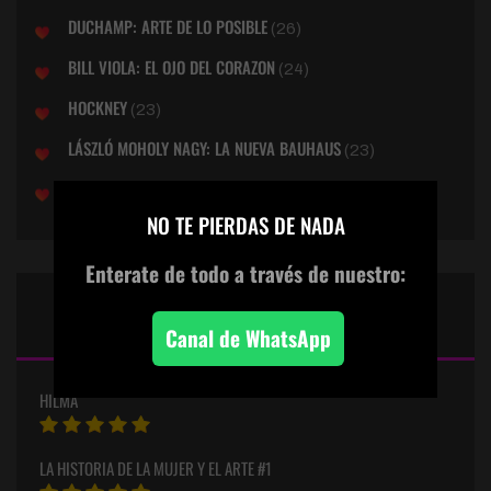
DUCHAMP: ARTE DE LO POSIBLE
(26)
BILL VIOLA: EL OJO DEL CORAZON
(24)
HOCKNEY
(23)
LÁSZLÓ MOHOLY NAGY: LA NUEVA BAUHAUS
(23)
JOSEPH BEUYS > TODO HOMBRE ES UN ARTISTA
(19)
×
NO TE PIERDAS DE NADA
Enterate de todo
a través de nuestro:
PUNTUACIONES ESTELARES
DEL MES
Canal de WhatsApp
HILMA
LA HISTORIA DE LA MUJER Y EL ARTE #1