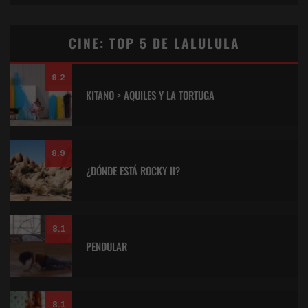
CINE: TOP 5 DE LALULULA
9.2
KITANO > AQUILES Y LA TORTUGA
8.9
¿DÓNDE ESTÁ ROCKY II?
8.1
PENDULAR
8.1