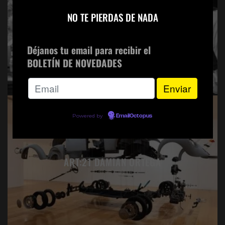
×
NO TE PIERDAS DE NADA
FRITZ LANG: SCARLET STREET |
PERVERSIDAD | MALA MUJER
Déjanos tu email para recibir el
BOLETÍN DE NOVEDADES
Powered by
EmailOctopus
ART:21 DAMIAN ORTEGA