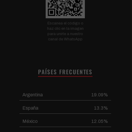
Escanea el código o
haz clic en la imagen
para unirte a nuestro
canal de WhatsApp
PAÍSES FRECUENTES
Argentina
19.09%
España
13.3%
México
12.05%