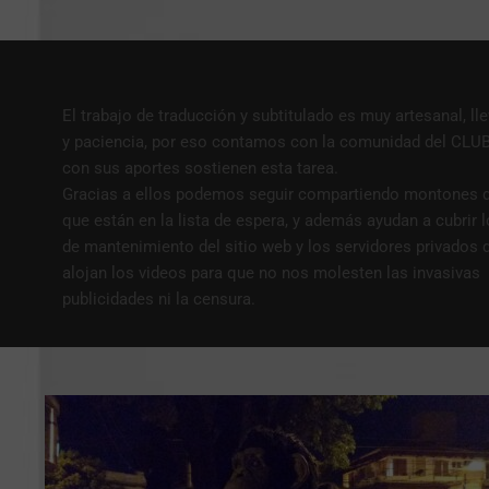
El trabajo de traducción y subtitulado es muy artesanal, ll
y paciencia, por eso contamos con la comunidad del CL
con sus aportes sostienen esta tarea.
Gracias a ellos podemos seguir compartiendo montones 
que están en la lista de espera, y además ayudan a cubrir 
de mantenimiento del sitio web y los servidores privados
alojan los videos para que no nos molesten las invasivas
publicidades ni la censura.