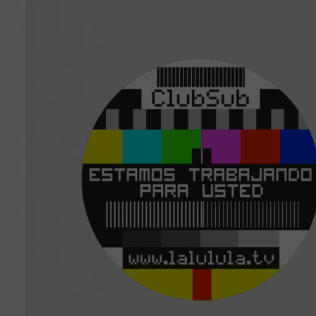
CUEVA DE LOS SUEÑOS PERDIDOS
DONNA HARAWAY: CUENTOS PARA LA SUPER
ENFERMO > VIDA Y MUERTE DE BOB FLANAG
LA JOVEN CON EL ARETE DE PERLA