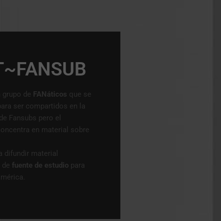
T~FANSUB
n grupo de
FANáticos
que se
para ser compartidos en la
de Fansubs pero el
concentra en material sobre
 difundir material
e de
fuente de estudio
para
américa.