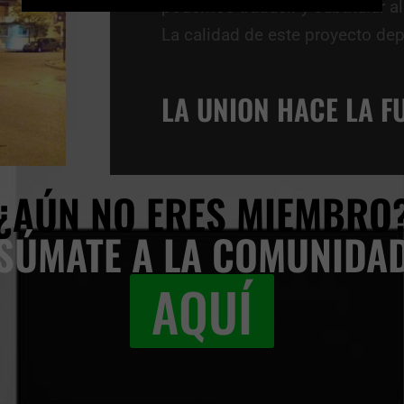
podemos traducir y subtitular a
La calidad de este proyecto dep
LA UNION HACE LA F
¿AÚN NO ERES MIEMBRO
SÚMATE A LA COMUNIDA
AQUÍ