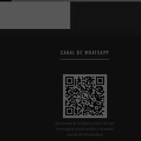
CANAL DE WHATSAPP
Escanea el código o haz clic en
la imagen para unirte a nuestro
canal de WhatsApp