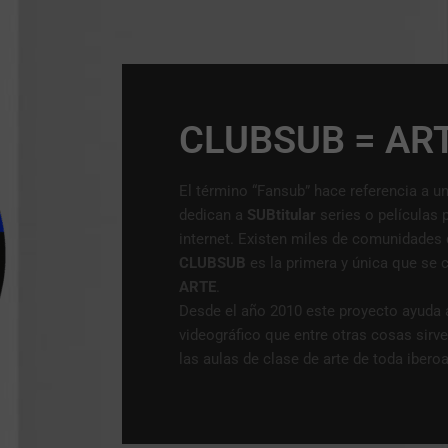
VIVENCIA TERRENAL
AN
CLUBSUB = AR
El término “Fansub” hace referencia a u
dedican a
SUBtitular
series o películas 
internet. Existen miles de comunidades 
CLUBSUB
es la primera y única que se 
ARTE
.
Desde el año 2010 este proyecto ayuda a
videográfico que entre otras cosas sirv
las aulas de clase de arte de toda ibero