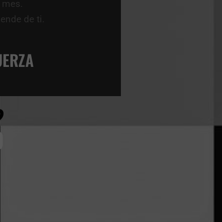
l mes.
ende de ti.
UERZA
?
D