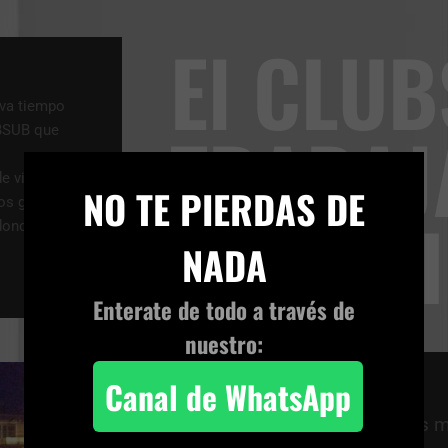
El CLU
eva tiempo
TRABAJ
UBSUB que
×
de videos
NO TE PIERDAS DE
los gastos
PARA TI
 donde se
NADA
Enterate de todo a través de
nuestro:
Canal de WhatsApp
Cuantos más miembros, más mi