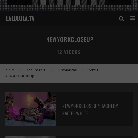
NEWYORKCLOSEUP
12 VIDEOS
Inicio
Documental
Entrevistas
Art:21
NewYorkCloseUp
NEWYORKCLOSEUP: JACOLBY
SATTERWHITE