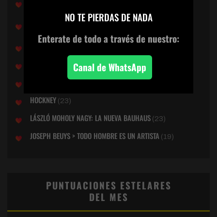
LEONORA CARRINGTON: LA SURREALISTA PERDIDA
(29)
×
NO TE PIERDAS DE NADA
DONNA HARAWAY: CUENTOS PARA LA SUPERVIVENCIA
TERRENAL
(27)
Enterate de todo
a través de nuestro:
EVA HESSE
(26)
DUCHAMP: ARTE DE LO POSIBLE
Canal de WhatsApp
(26)
BILL VIOLA: EL OJO DEL CORAZON
(24)
HOCKNEY
(23)
LÁSZLÓ MOHOLY NAGY: LA NUEVA BAUHAUS
(23)
JOSEPH BEUYS > TODO HOMBRE ES UN ARTISTA
(19)
PUNTUACIONES ESTELARES
DEL MES