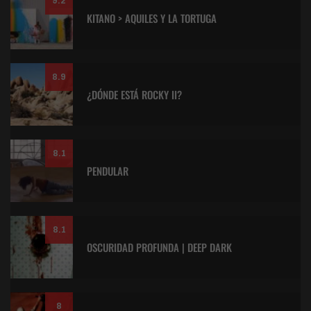
9.2
KITANO > AQUILES Y LA TORTUGA
8.9
¿DÓNDE ESTÁ ROCKY II?
8.1
PENDULAR
8.1
OSCURIDAD PROFUNDA | DEEP DARK
8