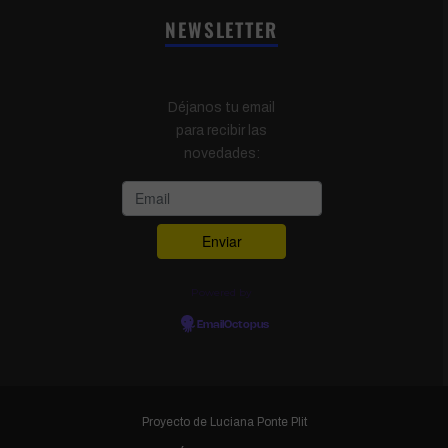
NEWSLETTER
Déjanos tu email
para recibir las
novedades:
Powered by
EmailOctopus
Proyecto de
Luciana Ponte Plit