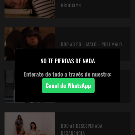
BROOKLYN
DDD #3 POLI MALO – POLI MALO
×
NO TE PIERDAS DE NADA
Enterate de todo a través de nuestro:
Canal de WhatsApp
DDD #2 MOUNTAIN DON’T
DDD #1 DESESPERADA
DECADENCIA