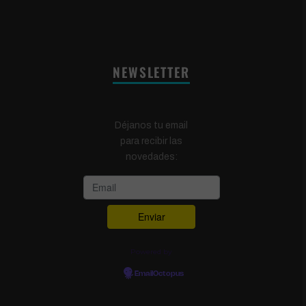
NEWSLETTER
Déjanos tu email
para recibir las
novedades:
Powered by
EmailOctopus