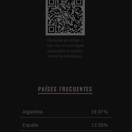
Escanea el código o
haz clic en la imagen
para unirte a nuestro
canal de WhatsApp
PAÍSES FRECUENTES
Argentina
18.97%
España
13.35%