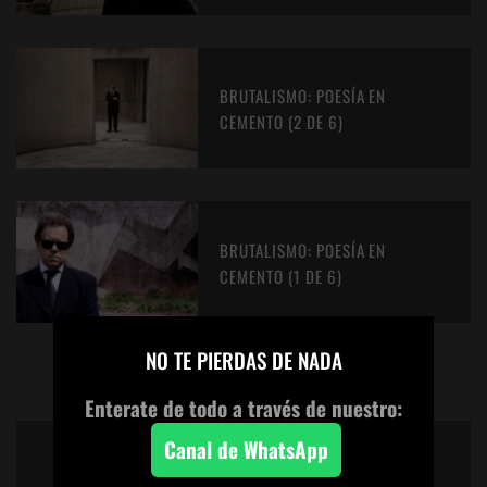
BRUTALISMO: POESÍA EN
CEMENTO (2 DE 6)
BRUTALISMO: POESÍA EN
CEMENTO (1 DE 6)
×
NO TE PIERDAS DE NADA
Enterate de todo a través de nuestro:
FAVORITOS DE LOS MIEMBROS
Canal de WhatsApp
DEL CLUBSUB