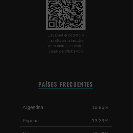
Escanea el código o
haz clic en la imagen
para unirte a nuestro
canal de WhatsApp
PAÍSES FRECUENTES
Argentina
18.95%
España
13.39%