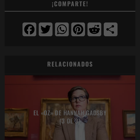
¡COMPARTE!
Facebook
Twitter
WhatsApp
Pinterest
Reddit
Compartir
RELACIONADOS
EL «OZ» DE HANNAH GADSBY
(3 DE 3)