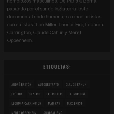
homólogos masculinos. De París a Berna
pasando por el sur de Inglaterra, este
documental rinde homenaje a cinco artistas
surrealistas: Lee Miller, Leonor Fini, Leonora
Carrington, Claude Cahun y Meret
Oppenheim.
ETIQUETAS:
ANDRÉ BRETÓN
AUTORRETRATO
CLAUDE CAHUN
ERÓTICA
GÉNERO
LEE MILLER
LEONOR FINI
LEONORA CARRINGTON
MAN RAY
MAX ERNST
MERET OPPENHEIM
SURREALISMO