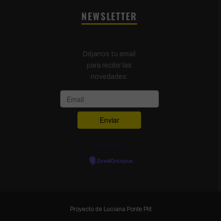
NEWSLETTER
Déjanos tu email
para recibir las
novedades:
Powered by
EmailOctopus
Proyecto de
Luciana Ponte Plit