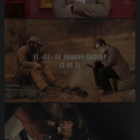
EL «OZ» DE HANNAH GADSBY
(2 DE 3)