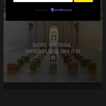
Powered by
EmailOctopus
RACHEL WHITEREAD :
FANTASMAS EN LA SALA (1 DE
3)