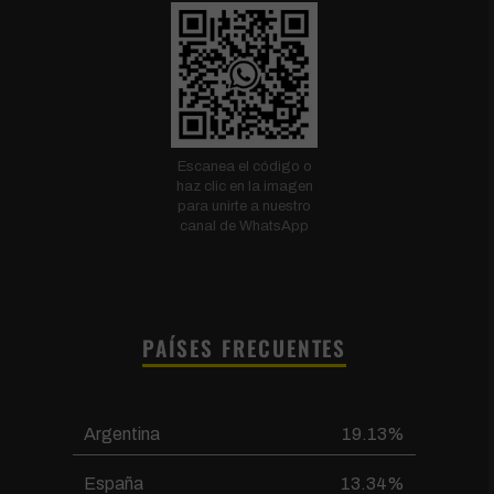
Escanea el código o
haz clic en la imagen
para unirte a nuestro
canal de WhatsApp
PAÍSES FRECUENTES
Argentina
19.13%
España
13.34%