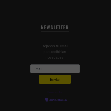
NEWSLETTER
Déjanos tu email
para recibir las
novedades:
Powered by
EmailOctopus