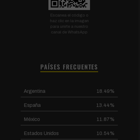
Escanea el código o
haz clic en la imagen
para unirte a nuestro
canal de WhatsApp
PAÍSES FRECUENTES
Argentina
18.49%
España
13.44%
México
11.87%
Estados Unidos
10.54%