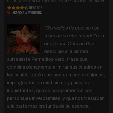
DOCUMENTALES SUELTOS
02/05/2018
6904
10
VOTOS
AGREGAR A FAVORITOS
“Remedios ríe pero su risa
resuena en otro mundo”
con
esta frase Octavio Paz
describió a la pintora
surrealista Remedios Varo, frase que
combina plenamente al mirar sus cuadros en
los cuales logró representar mundos oníricos,
impregnados de misticismo y paisajes
inquietantes, que se complementan con
personajes inverosímiles, y que nos trasladan
a la parte más profunda de su esencia.