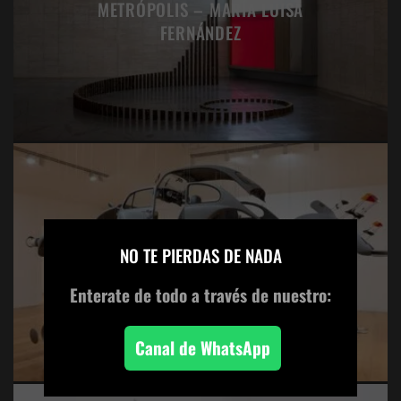
METRÓPOLIS – MARÍA LUISA
FERNÁNDEZ
×
NO TE PIERDAS DE NADA
ART:21 DAMIAN ORTEGA
Enterate de todo
a través de nuestro:
Canal de WhatsApp