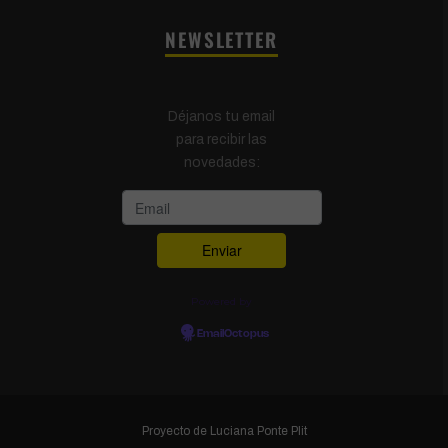
NEWSLETTER
Déjanos tu email
para recibir las
novedades:
Powered by
EmailOctopus
Proyecto de
Luciana Ponte Plit