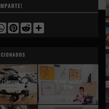
OMPARTE!
tter
WhatsApp
Pinterest
Reddit
Compartir
ACIONADOS
T:21 DAMIAN
EL OJO: SANDRA
ORTEGA
BLOW