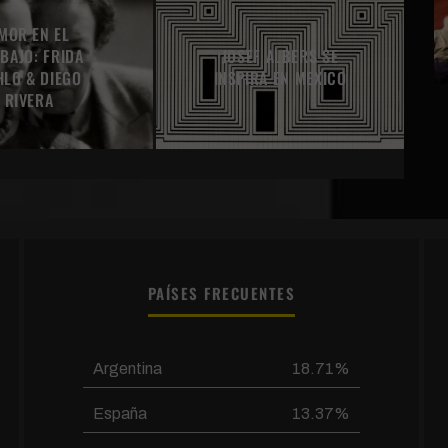
MOR EN EL
JOSEF ALBERS SE
BAJO: FRIDA
INSPIRA EN MEXICO
HLO & DIEGO
RIVERA
PAÍSES FRECUENTES
Argentina
18.71%
España
13.37%