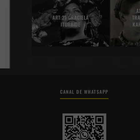
A
ART:21 GRACIELA
TRA
ITURBIDE
KA
CANAL DE WHATSAPP