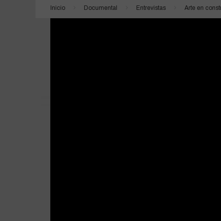
MANIFESTO
Inicio
Documental
Entrevistas
Arte en cons
EL BRUTALISTA
ESTÁN ENTRE NOSOTROS | SHUTTER
LA JOVEN CON EL ARETE DE PERLA