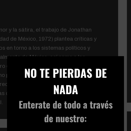
or y la sátira, el trabajo de Jonathan
ad de México, 1972) plantea críticas y
s en torno a los sistemas políticos y
ipalmente de México, así como a las
×
ro de estos. En su obra incorpora imágenes
NO TE PIERDAS DE
 periódicos, cárteles, tarjetas postales,
NADA
reordena a manera de collages o libros a fin
as de la imagen y sus discursos visuales
Enterate de todo
a través
l.
de nuestro: