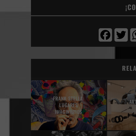
¡C
Facebook
Twi
REL
FRANK STELLA:
AR
LUGARES
IMAGINARIOS