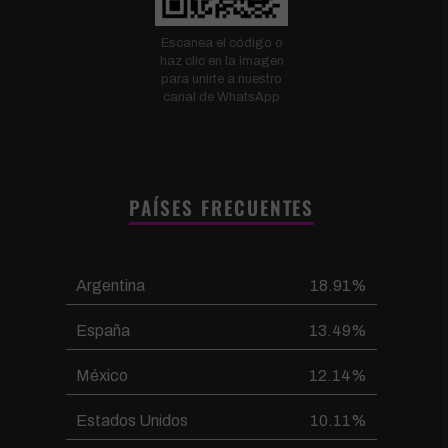
Escanea el código o
haz clic en la imagen
para unirte a nuestro
canal de WhatsApp
PAÍSES FRECUENTES
Argentina
18.91%
España
13.49%
México
12.14%
Estados Unidos
10.11%