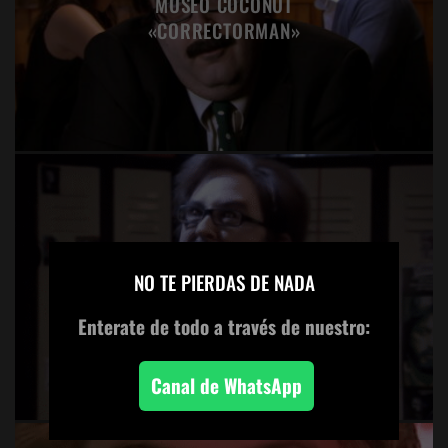
MUSEO COCONUT
«CORRECTORMAN»
×
MUSEO COCONUT «EL
NO TE PIERDAS DE NADA
POLÍGRAFO»
Enterate de todo
a través de nuestro:
Canal de WhatsApp