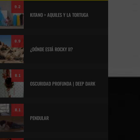
9.2
KITANO > AQUILES Y LA TORTUGA
8.9
¿DÓNDE ESTÁ ROCKY II?
8.1
OSCURIDAD PROFUNDA | DEEP DARK
8.1
PENDULAR