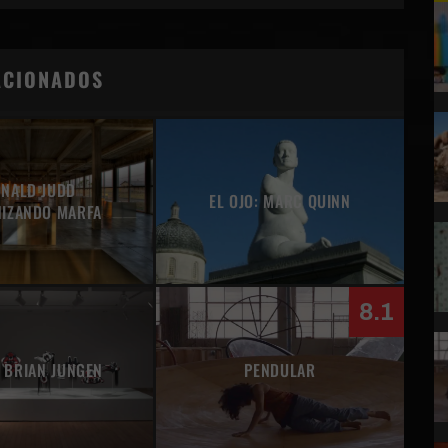
ACIONADOS
NALD JUDD
EL OJO: MARC QUINN
IZANDO MARFA
8.1
1 BRIAN JUNGEN
PENDULAR