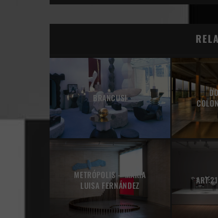
REL
DO
BRANCUSI
COLON
METRÓPOLIS – MARÍA
ART:2
LUISA FERNÁNDEZ