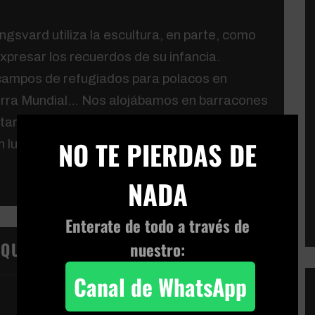
ngsvard utiliza la escultura, en parte, como
xpresar los recuerdos de su infancia.
campos de refugiados para polacos en
rra Mundial… Nos alojábamos en barracones
ar, paredes de madera sin tratar y techos
×
NO TE PIERDAS DE
ún lugar de mi sangre estoy sumergida en esa
NADA
Enterate de todo a través de
nuestro:
IQUETAS:
Canal de WhatsApp