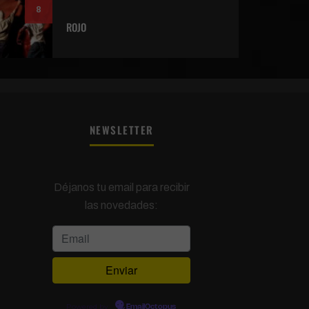
8
ROJO
NEWSLETTER
Déjanos tu email para recibir
las novedades:
Powered by
EmailOctopus