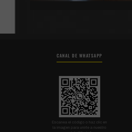
CANAL DE WHATSAPP
Escanea el código o haz clic en
la imagen para unirte a nuestro