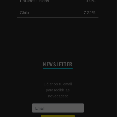
Estados Unidos
9.9%
Chile
7.22%
NEWSLETTER
Déjanos tu email
para recibir las
novedades: