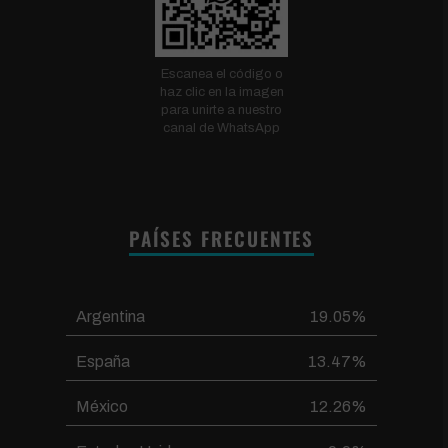
Escanea el código o
haz clic en la imagen
para unirte a nuestro
canal de WhatsApp
PAÍSES FRECUENTES
Argentina
19.05%
España
13.47%
México
12.26%