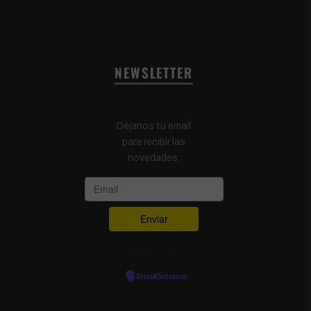
NEWSLETTER
Déjanos tu email
para recibir las
novedades:
Powered by
EmailOctopus