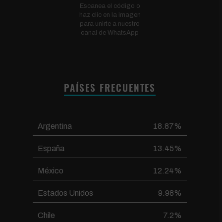
Escanea el código o
haz clic en la imagen
para unirte a nuestro
canal de WhatsApp
PAÍSES FRECUENTES
Argentina
18.87%
España
13.45%
México
12.24%
Estados Unidos
9.98%
Chile
7.2%