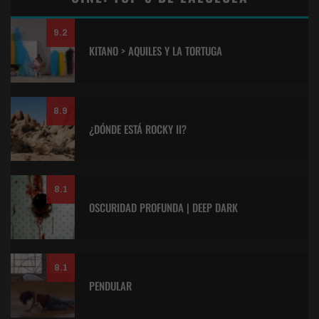
9.2
KITANO > AQUILES Y LA TORTUGA
8.9
¿DÓNDE ESTÁ ROCKY II?
8.1
OSCURIDAD PROFUNDA | DEEP DARK
8.1
PENDULAR