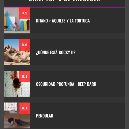
9.2
KITANO > AQUILES Y LA TORTUGA
8.9
¿DÓNDE ESTÁ ROCKY II?
8.1
OSCURIDAD PROFUNDA | DEEP DARK
8.1
PENDULAR