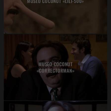
MUSEO COCONUT «LILI-500»
MUSEO COCONUT
«CORRECTORMAN»