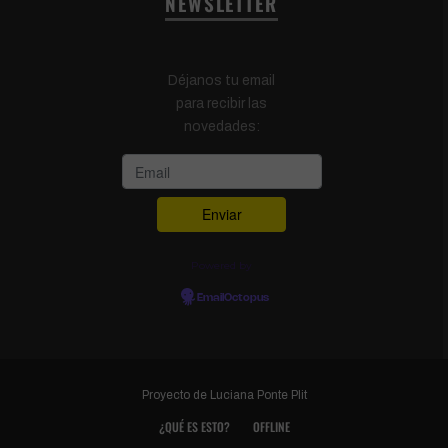
NEWSLETTER
Déjanos tu email
para recibir las
novedades:
Powered by
EmailOctopus
Proyecto de
Luciana Ponte Plit
¿QUÉ ES ESTO?
OFFLINE