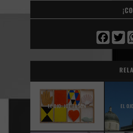
¡C
Facebook
Twi
REL
EL OJO: JOE TILSON
EL OJ