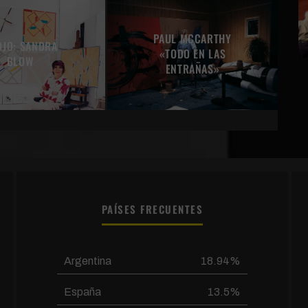
PAUL MCCARTHY
OJO: SANDRA
«TODO EN LAS
BLOW
ENTRAÑAS»
PAÍSES FRECUENTES
Argentina
18.94%
España
13.5%