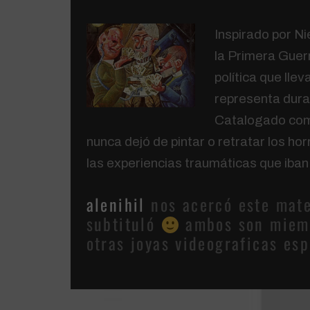
Inspirado por N
la Primera Guerr
política que lle
representa duras
Catalogado como
nunca dejó de pintar o retratar los ho
las experiencias traumáticas que iban 
alenihil
nos acercó este mat
subtituló
ambos son miem
otras joyas videograficas es