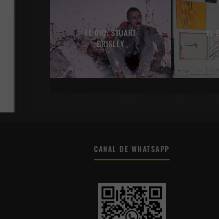
EL OJO: STUART
EL 
BRISLEY
CANAL DE WHATSAPP