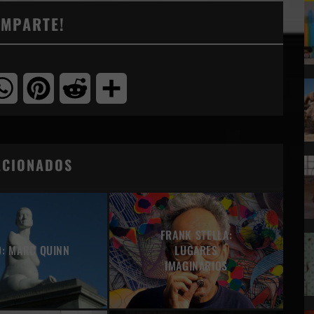
OMPARTE!
tter
WhatsApp
Pinterest
Reddit
Compartir
ACIONADOS
FRANK STELLA:
O: MARC QUINN
LUGARES
IMAGINARIOS