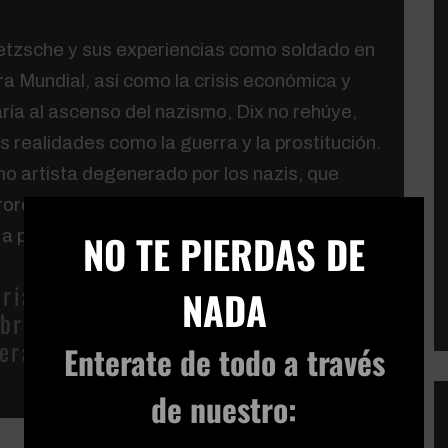
ietzsche y sus experiencias como soldado en
a Mundial, así como la crisis económica y
varía al ascenso del nazismo, Dix no rehúye,
 realidades como la guerra y la prostitución.
 artista degenerado por los nazis, que
rrores que había presenciado. Su obra refleja
×
a perseguirlo por el resto de su vida.
NO TE PIERDAS DE
erial,
Narouzhosnani
lo tradujo y
NADA
bros del
clubsub
donde muchas
peran ser subtituladas
Enterate de todo
a través
de nuestro: