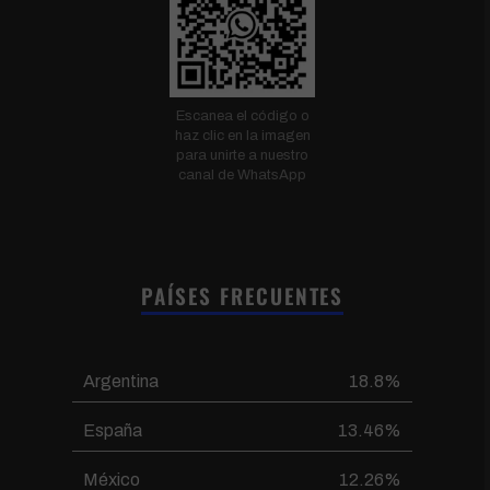
Escanea el código o
haz clic en la imagen
para unirte a nuestro
canal de WhatsApp
PAÍSES FRECUENTES
Argentina
18.8%
España
13.46%
México
12.26%