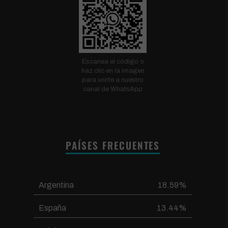
Escanea el código o
haz clic en la imagen
para unirte a nuestro
canal de WhatsApp
PAÍSES FRECUENTES
Argentina
18.59%
España
13.44%