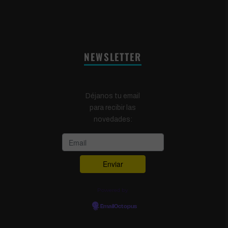
NEWSLETTER
Déjanos tu email
para recibir las
novedades:
Powered by
EmailOctopus