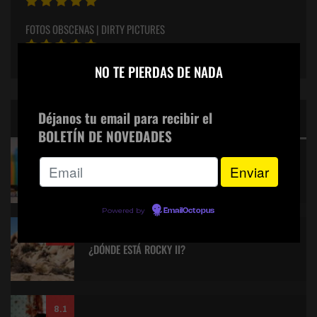
FOTOS OBSCENAS | DIRTY PICTURES
×
NO TE PIERDAS DE NADA
Déjanos tu email para recibir el
CINE: TOP 5 DE LALULULA
BOLETÍN DE NOVEDADES
9.2
KITANO > AQUILES Y LA TORTUGA
Powered by
EmailOctopus
8.9
¿DÓNDE ESTÁ ROCKY II?
8.1