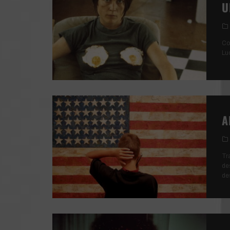
U
Co
Lu
A
Tr
de
de