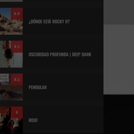
8.9
¿DÓNDE ESTÁ ROCKY II?
8.1
OSCURIDAD PROFUNDA | DEEP DARK
8.1
PENDULAR
8
ROJO