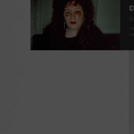
C
Te
co