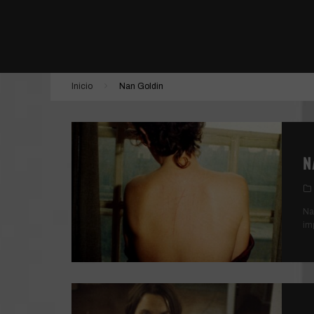
LA JOVEN CON EL ARETE DE PERLA
ESTÁN ENTRE NOSOTROS | SHUTTER
DONNA HARAWAY: CUENTOS PARA LA SUPER
Inicio
Nan Goldin
TÚ, YO Y TODOS LOS DEMÁS
N
Na
im