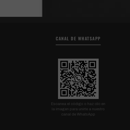
CANAL DE WHATSAPP
Escanea el código o haz clic en
la imagen para unirte a nuestro
canal de WhatsApp