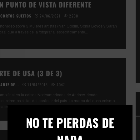
N PUNTO DE VISTA DIFERENTE
CORTOS SUELTOS
24/06/2021
2230
rto video sobre 3 Mujeres artistas (Nan Goldin, Sonia Boyce y Sarah
cas) que a través de la fotografía, específicamente
...
RTE DE USA (3 DE 3)
ARTE DE...
11/04/2013
4047
amo final en la odisea Norteamericana de Andrew, donde
scubriremos pistas del carácter del país. La marca del consumismo
sacerbado inspiró a
...
×
NO TE PIERDAS DE