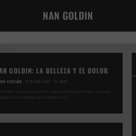
NAN GOLDIN
VIVENCIA TERRENAL
AN GOLDIN: LA BELLEZA Y EL DOLOR
NO-FICCIÓN
03/09/2023
5490
n Goldin es una mujer de mil vidas y otras tantas luchas. Tuvo que
ponerse como artista, pero también como
...