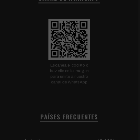
Escanea el código o
haz clic en la imagen
para unirte a nuestro
canal de WhatsApp
PAÍSES FRECUENTES