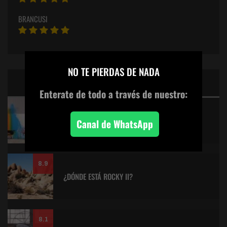
BRANCUSI
×
NO TE PIERDAS DE NADA
CINE: TOP 5 DE LALULULA
Enterate de todo
a través de nuestro:
9.2
KITANO > AQUILES Y LA TORTUGA
Canal de WhatsApp
8.9
¿DÓNDE ESTÁ ROCKY II?
8.1