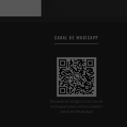
CANAL DE WHATSAPP
Escanea el código o haz clic en
la imagen para unirte a nuestro
canal de WhatsApp