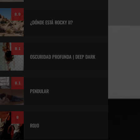
8.9
¿DÓNDE ESTÁ ROCKY II?
8.1
OSCURIDAD PROFUNDA | DEEP DARK
8.1
PENDULAR
8
ROJO