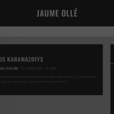
JAUME OLLÉ
VIVENCIA TERRENAL
AN
OS KARAMAZOFFS
NO-FICCIÓN
22/06/2025
1916
s Karamazoff no es el nombre de ningún estilo artístico, ni de ninguna
cuela de vanguardia, es simplemente el nombre
...