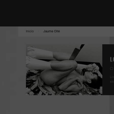
CUEVA DE LOS SUEÑOS PERDIDOS
DONNA HARAWAY: CUENTOS PARA LA SUPER
ENFERMO > VIDA Y MUERTE DE BOB FLANAG
Inicio
Jaume Ollé
LA JOVEN CON EL ARETE DE PERLA
L
Lo
es