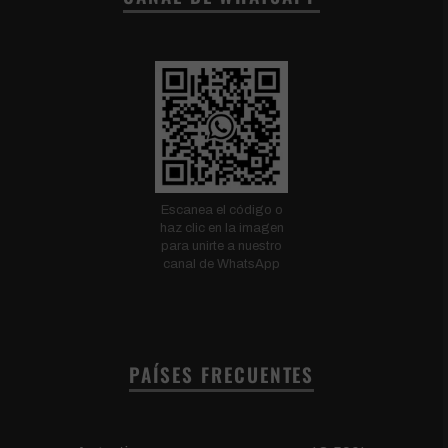
Escanea el código o
haz clic en la imagen
para unirte a nuestro
canal de WhatsApp
PAÍSES FRECUENTES