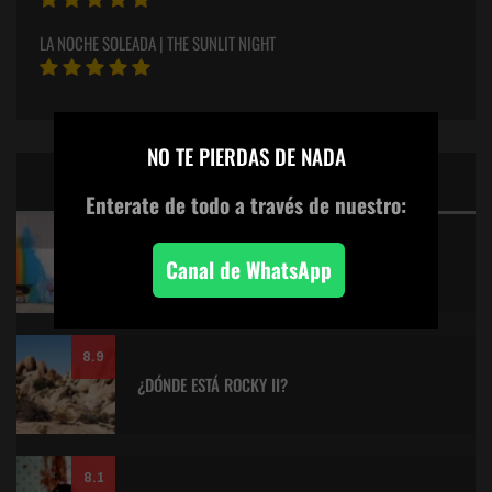
LA NOCHE SOLEADA | THE SUNLIT NIGHT
×
NO TE PIERDAS DE NADA
CINE: TOP 5 DE LALULULA
Enterate de todo
a través de nuestro:
9.2
KITANO > AQUILES Y LA TORTUGA
Canal de WhatsApp
8.9
¿DÓNDE ESTÁ ROCKY II?
8.1