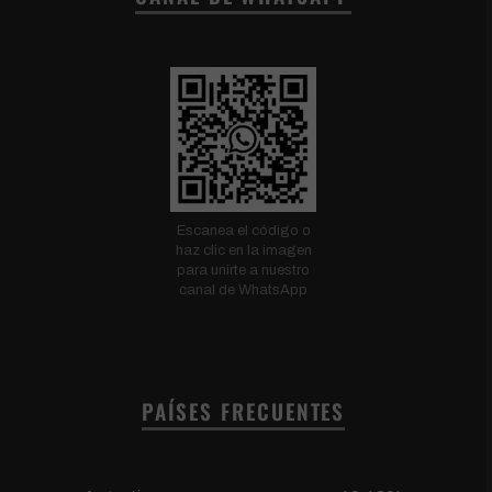
Escanea el código o
haz clic en la imagen
para unirte a nuestro
canal de WhatsApp
PAÍSES FRECUENTES