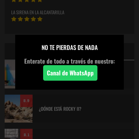
LA SIRENA EN LA ALCANTARILLA
×
NO TE PIERDAS DE NADA
CINE: TOP 5 DE LALULULA
Enterate de todo a través de nuestro:
9.2
Canal de WhatsApp
KITANO > AQUILES Y LA TORTUGA
8.9
¿DÓNDE ESTÁ ROCKY II?
8.1