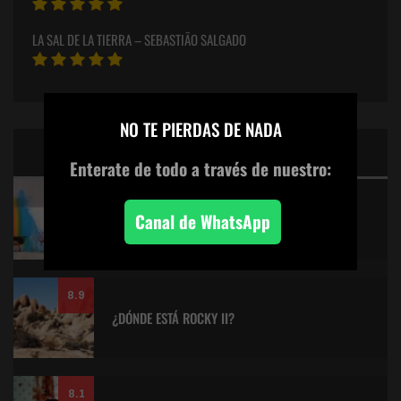
LA SAL DE LA TIERRA – SEBASTIÃO SALGADO
×
NO TE PIERDAS DE NADA
CINE: TOP 5 DE LALULULA
Enterate de todo
a través de nuestro:
9.2
Canal de WhatsApp
KITANO > AQUILES Y LA TORTUGA
8.9
¿DÓNDE ESTÁ ROCKY II?
8.1