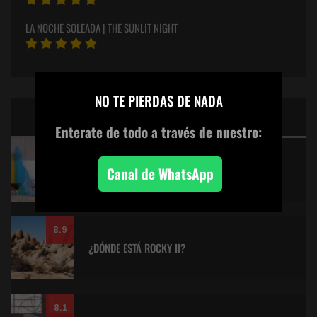
LA NOCHE SOLEADA | THE SUNLIT NIGHT
×
NO TE PIERDAS DE NADA
CINE: TOP 5 DE LALULULA
Enterate de todo
a través de nuestro:
9.2
KITANO > AQUILES Y LA TORTUGA
Canal de WhatsApp
8.9
¿DÓNDE ESTÁ ROCKY II?
8.1