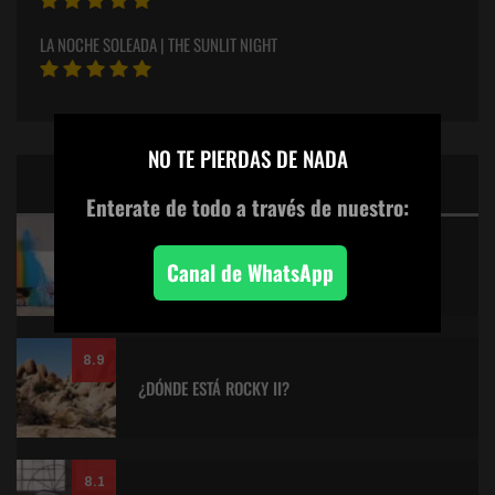
LA NOCHE SOLEADA | THE SUNLIT NIGHT
×
NO TE PIERDAS DE NADA
CINE: TOP 5 DE LALULULA
Enterate de todo
a través de nuestro:
9.2
KITANO > AQUILES Y LA TORTUGA
Canal de WhatsApp
8.9
¿DÓNDE ESTÁ ROCKY II?
8.1