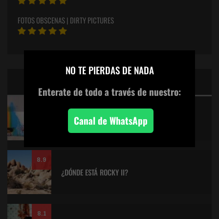
FOTOS OBSCENAS | DIRTY PICTURES
×
NO TE PIERDAS DE NADA
CINE: TOP 5 DE LALULULA
Enterate de todo
a través de nuestro:
9.2
KITANO > AQUILES Y LA TORTUGA
Canal de WhatsApp
8.9
¿DÓNDE ESTÁ ROCKY II?
8.1