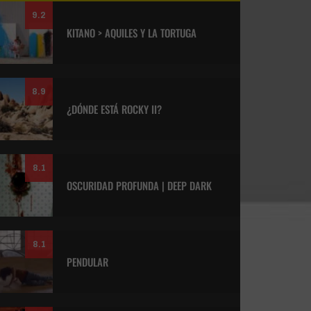
9.2
KITANO > AQUILES Y LA TORTUGA
8.9
¿DÓNDE ESTÁ ROCKY II?
8.1
OSCURIDAD PROFUNDA | DEEP DARK
8.1
PENDULAR