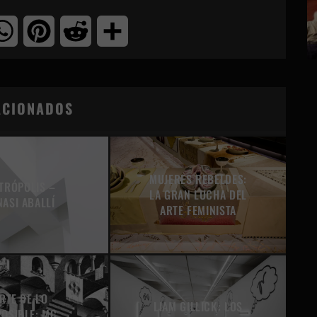
tter
WhatsApp
Pinterest
Reddit
Compartir
ACIONADOS
MUJERES REBELDES:
TRÓPOLIS –
LA GRAN LUCHA DEL
NASI ABALLÍ
ARTE FEMINISTA
RTE DE LO
LIAM GILLICK: LOS
POSIBLE: MC