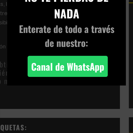
, los procesos de trabajo, los testimonios,
NADA
e los lenguajes de los artistas visuales y
sibilidades expresivas del cine, el video y las
Enterate de todo
a través
de nuestro:
ión de Mário Carneiro de 1999.
ubtitulado por
Luísa Blehm,
Canal de WhatsApp
viértete en Amigo, para que
o muchas más cosas como ésta!
IQUETAS: