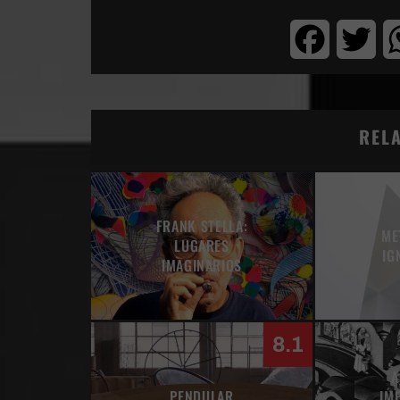
Facebook
Twi
REL
FRANK STELLA:
ME
LUGARES
IG
IMAGINARIOS
8.1
A
PENDULAR
IM