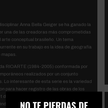
disciplinar Anna Bella Geiger se ha ganado la
ser una de las creadoras más comprometidas
l arte conceptual brasileño. Un tema
urrente en su trabajo es la idea de geografía
e mapas.
tulada RIOARTE (1984-2005) conformada por
emporáneos realizados por un conjunto
. Lo interesante de esta serie es la variedad
ron para hacer registro de las obras de los
×
t de entrevista, o documental y otros más
NO TE PIERDAS DE
éndose casi en obras de videoarte en si