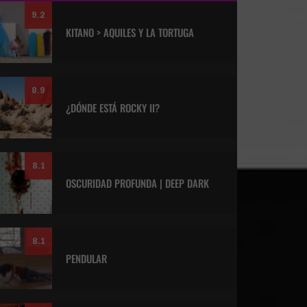
9.2
KITANO > AQUILES Y LA TORTUGA
8.9
¿DÓNDE ESTÁ ROCKY II?
8.1
OSCURIDAD PROFUNDA | DEEP DARK
8.1
PENDULAR