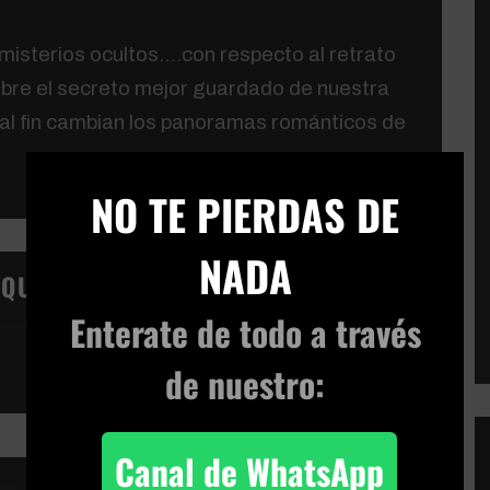
isterios ocultos….con respecto al retrato
obre el secreto mejor guardado de nuestra
, al fin cambian los panoramas románticos de
×
NO TE PIERDAS DE
NADA
IQUETAS:
Enterate de todo
a través
de nuestro:
Canal de WhatsApp