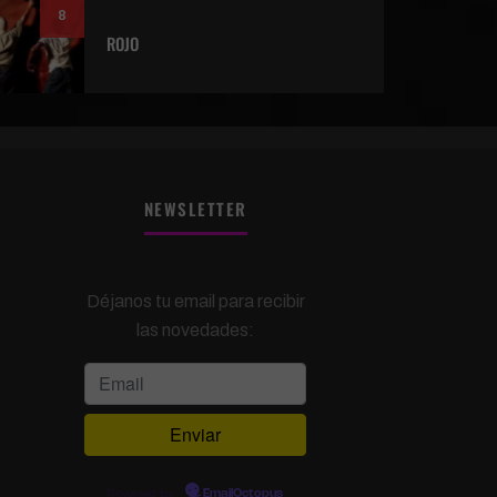
8
ROJO
NEWSLETTER
Déjanos tu email para recibir
las novedades:
Powered by
EmailOctopus