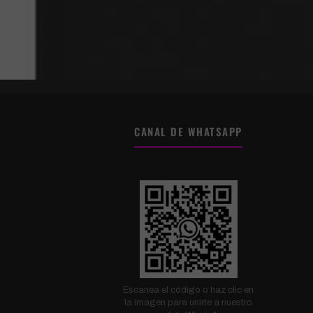
CANAL DE WHATSAPP
Escanea el código o haz clic en
la imagen para unirte a nuestro