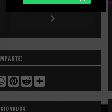
PINTOR DEL VIENTO #17
OMPARTE!
tter
WhatsApp
Pinterest
Reddit
Compartir
ACIONADOS