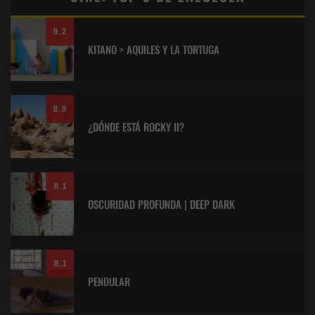
9.2
KITANO > AQUILES Y LA TORTUGA
8.9
¿DÓNDE ESTÁ ROCKY II?
8.1
OSCURIDAD PROFUNDA | DEEP DARK
8.1
PENDULAR