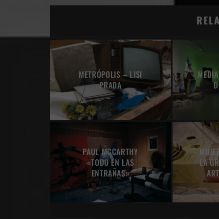
REL
METRÓPOLIS – LISI
MEDIA
PRADA
D
PAUL MCCARTHY
MUJE
«TODO EN LAS
LA G
ENTRAÑAS»
ART