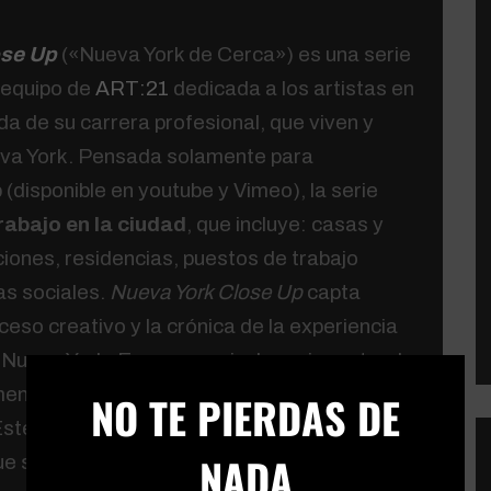
ose Up
(«Nueva York de Cerca») es una serie
 equipo de
ART:21
dedicada a los artistas en
da de su carrera profesional, que viven y
eva York. Pensada solamente para
(disponible en youtube y Vimeo), la serie
trabajo en la ciudad
, que incluye: casas y
ciones, residencias, puestos de trabajo
as sociales.
Nueva York Close Up
capta
so creativo y la crónica de la experiencia
e Nueva York. En su esencia, la serie pretende
×
mento determinados, desde la perspectiva
NO TE PIERDAS DE
 Este innovador proyecto ofrece una mirada
NADA
e se está gestando.