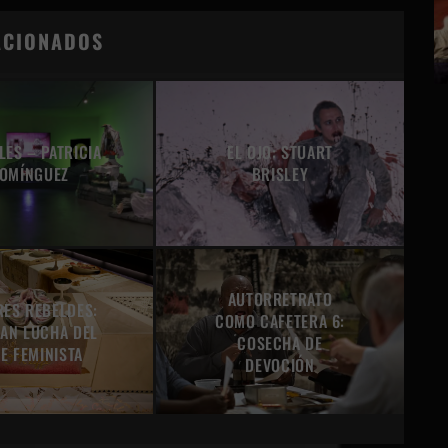
ACIONADOS
LES – PATRICIA
EL OJO: STUART
OMÍNGUEZ
BRISLEY
AUTORRETRATO
RES REBELDES:
COMO CAFETERA 6:
RAN LUCHA DEL
COSECHA DE
E FEMINISTA
DEVOCIÓN