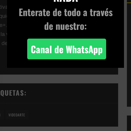
ivas en sus videos
Enterate de todo
a través
uietante y retorcido, con tecnología barata,
de nuestro:
ge». Moulton interpreta a un personaje que
la vez surrealista, y navega por
de la decoración de su hogar.
Canal de WhatsApp
IQUETAS:
N
VIDEOARTE