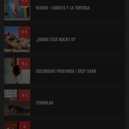
9.2
KITANO > AQUILES Y LA TORTUGA
8.9
¿DÓNDE ESTÁ ROCKY II?
8.1
OSCURIDAD PROFUNDA | DEEP DARK
8.1
PENDULAR
8