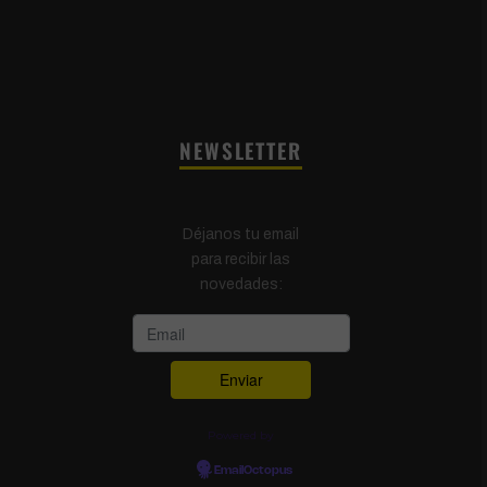
NEWSLETTER
Déjanos tu email
para recibir las
novedades:
Powered by
EmailOctopus