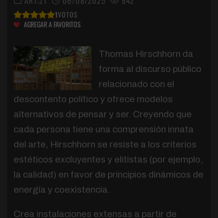
ART:21
06/08/2025
842
1
VOTOS
AGREGAR A FAVORITOS
Thomas Hirschhorn da
forma al discurso público
relacionado con el
descontento político y ofrece modelos
alternativos de pensar y ser. Creyendo que
cada persona tiene una comprensión innata
del arte, Hirschhorn se resiste a los criterios
estéticos excluyentes y elitistas (por ejemplo,
la calidad) en favor de principios dinámicos de
energía y coexistencia.
Crea instalaciones extensas a partir de