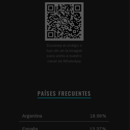
Escanea el código o
haz clic en la imagen
para unirte a nuestro
canal de WhatsApp
PAÍSES FRECUENTES
Argentina
18.99%
España
13.37%