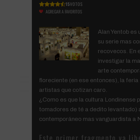
15
VOTOS
AGREGAR A FAVORITOS
Alan Yentob es 
su serie mas co
recovecos. En e
investigar la m
arte contempor
floreciente (en ese entonces), la feria
artistas que cotizan caro.
¿Como es que la cultura Londinense p
tomadores de té a dedito levantado) a 
contemporáneo mas vanguardista a 
Este primer fragmento va lib