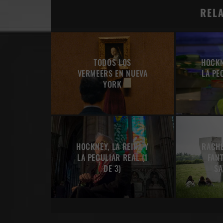
REL
TODOS LOS
HOCKN
VERMEERS EN NUEVA
LA PE
YORK
HOCKNEY, LA REINA Y
RACHE
LA PECULIAR REAL (1
FAN
DE 3)
SA