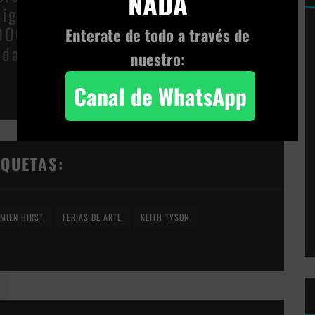
NADA
 siguientes episodios estarán
(DOCENTES y MECENAS) del
Enterate de todo a través de
podamos seguir compartiendo cosas
nuestro:
Canal de WhatsApp
IQUETAS:
MIEN HIRST
FERIAS DE ARTE
KEITH TYSON