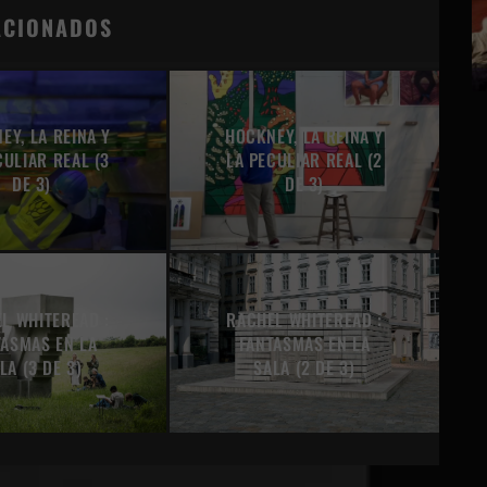
ACIONADOS
EY, LA REINA Y
HOCKNEY, LA REINA Y
CULIAR REAL (3
LA PECULIAR REAL (2
DE 3)
DE 3)
L WHITEREAD :
RACHEL WHITEREAD :
TASMAS EN LA
FANTASMAS EN LA
LA (3 DE 3)
SALA (2 DE 3)