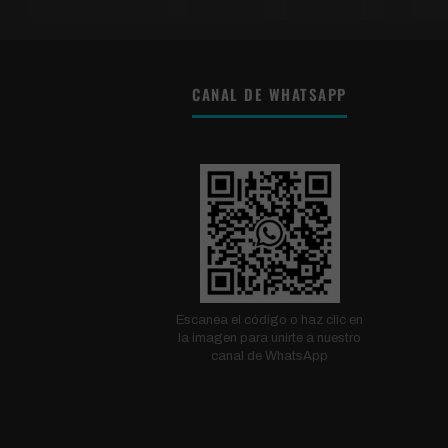
CANAL DE WHATSAPP
Escanea el código o haz clic en
la imagen para unirte a nuestro
canal de WhatsApp