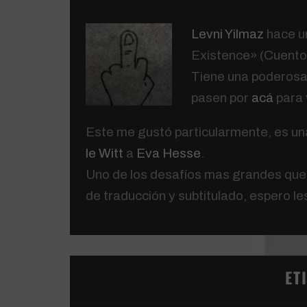
Levni Yilmaz
hace u
Existence» (Cuentos
Tiene una poderosa 
pasen por
acá
para 
Este me gustó particularmente, es una
le Witt
a
Eva Hesse
.
Uno de los desafíos mas grandes que m
de traducción y subtitulado, espero l
ET