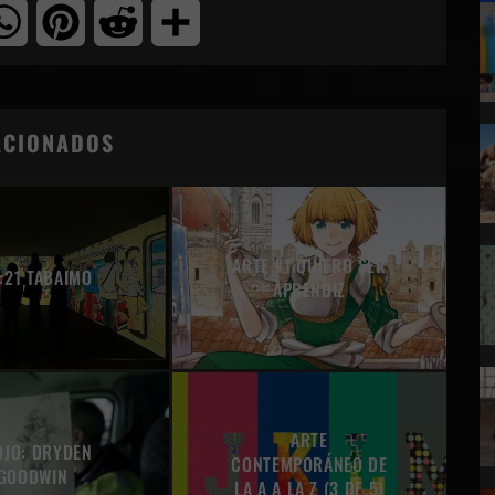
tter
WhatsApp
Pinterest
Reddit
Compartir
ACIONADOS
ARTE #1 QUIERO SER
:21 TABAIMO
APRENDIZ
ARTE
OJO: DRYDEN
CONTEMPORÁNEO DE
GOODWIN
LA A A LA Z (3 DE 5)