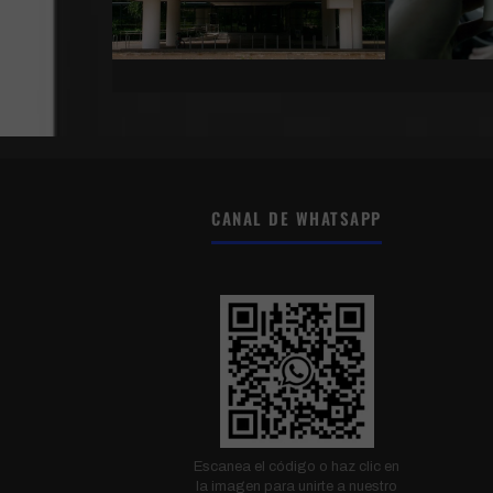
CANAL DE WHATSAPP
Escanea el código o haz clic en
la imagen para unirte a nuestro