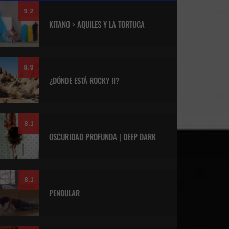
9.2
KITANO > AQUILES Y LA TORTUGA
8.9
¿DÓNDE ESTÁ ROCKY II?
8.1
OSCURIDAD PROFUNDA | DEEP DARK
8.1
PENDULAR