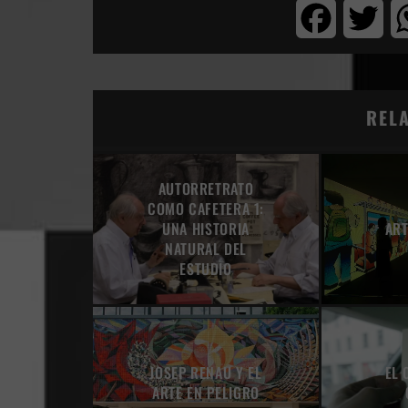
Facebook
Twi
REL
AUTORRETRATO
COMO CAFETERA 1:
ART
UNA HISTORIA
NATURAL DEL
ESTUDIO
JOSEP RENAU Y EL
EL 
ARTE EN PELIGRO