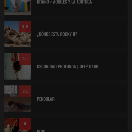
KITANO > AQUILES Y LA TORTUGA
8.9
¿DÓNDE ESTÁ ROCKY II?
8.1
OSCURIDAD PROFUNDA | DEEP DARK
8.1
PENDULAR
8
ROJO