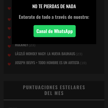
×
DONNA HARAWAY: CUENTOS PARA LA SUPERVIVENCIA
NO TE PIERDAS DE NADA
TERRENAL
(27)
Enterate de todo
a través de nuestro:
EVA HESSE
(26)
DUCHAMP: ARTE DE LO POSIBLE
(26)
Canal de WhatsApp
BILL VIOLA: EL OJO DEL CORAZON
(24)
HOCKNEY
(23)
LÁSZLÓ MOHOLY NAGY: LA NUEVA BAUHAUS
(23)
JOSEPH BEUYS > TODO HOMBRE ES UN ARTISTA
(19)
PUNTUACIONES ESTELARES
DEL MES