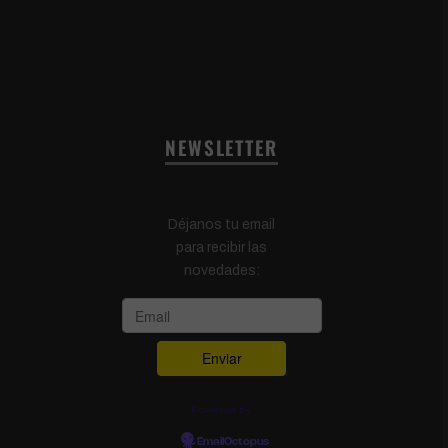
NEWSLETTER
Déjanos tu email
para recibir las
novedades:
Powered by
EmailOctopus