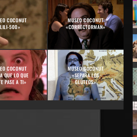
EO COCONUT
MUSEO COCONUT
LILI-500»
«CORRECTORMAN»
EO COCONUT
MUSEO COCONUT
A QUE LO QUE
«SEPARA LOS
TE PASE A TI»
GLÚTEOS»