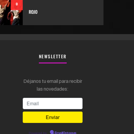
8
ROJO
NEWSLETTER
Déjanos tu email para recibir
las novedades:
Powered by
EmailOctopus