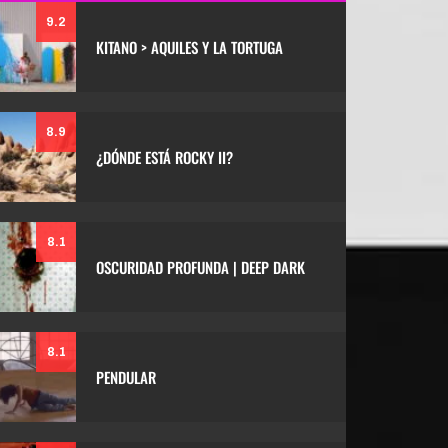
9.2
KITANO > AQUILES Y LA TORTUGA
8.9
¿DÓNDE ESTÁ ROCKY II?
8.1
OSCURIDAD PROFUNDA | DEEP DARK
8.1
PENDULAR