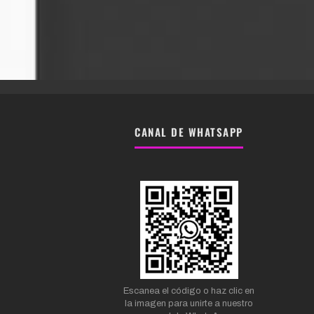
CANAL DE WHATSAPP
Escanea el código o haz clic en
la imagen para unirte a nuestro