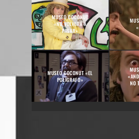
MUSEO COCONUT
MUS
«NO VOLVERÁ A
«
PASAR»
MUS
MUSEO COCONUT «EL
«AND
POLÍGRAFO»
NO 