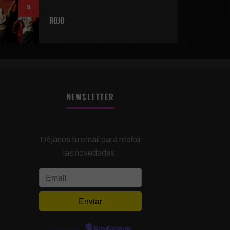
8
ROJO
NEWSLETTER
Déjanos tu email para recibir
las novedades:
Powered by
EmailOctopus