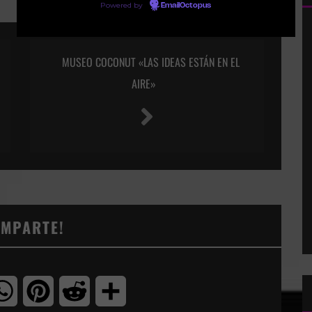
Powered by
EmailOctopus
MUSEO COCONUT «LAS IDEAS ESTÁN EN EL
AIRE»
OMPARTE!
tter
WhatsApp
Pinterest
Reddit
Compartir