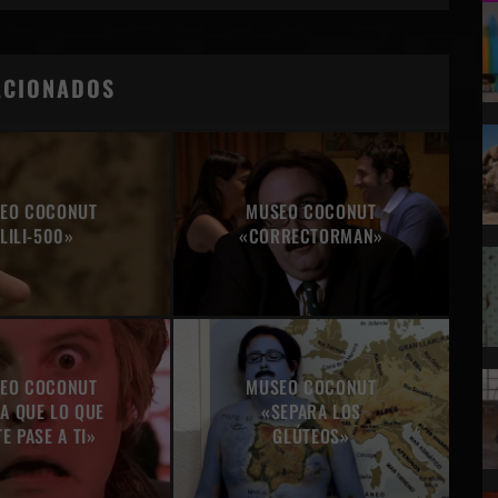
ACIONADOS
EO COCONUT
MUSEO COCONUT
LILI-500»
«CORRECTORMAN»
EO COCONUT
MUSEO COCONUT
A QUE LO QUE
«SEPARA LOS
TE PASE A TI»
GLÚTEOS»