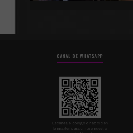
CANAL DE WHATSAPP
Escanea el código o haz clic en
la imagen para unirte a nuestro