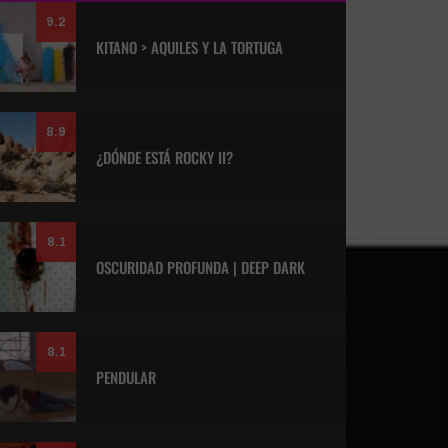
9.2
KITANO > AQUILES Y LA TORTUGA
8.9
¿DÓNDE ESTÁ ROCKY II?
8.1
OSCURIDAD PROFUNDA | DEEP DARK
8.1
PENDULAR