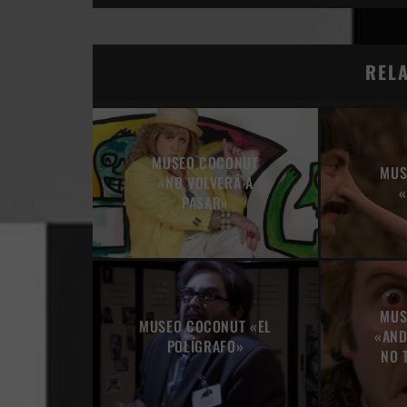
REL
MUSEO COCONUT
MUS
«NO VOLVERÁ A
«
PASAR»
MUS
MUSEO COCONUT «EL
«AND
POLÍGRAFO»
NO 