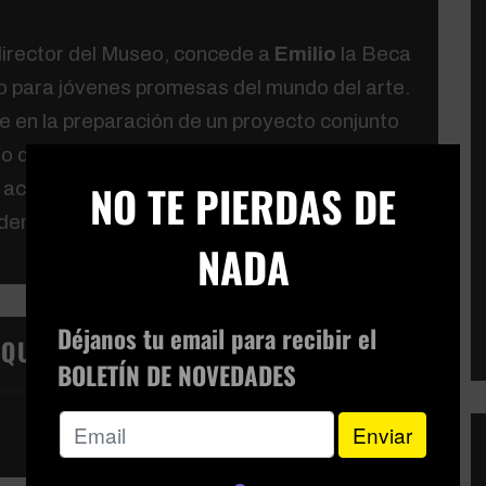
 director del Museo, concede a
Emilio
la Beca
eo para jóvenes promesas del mundo del arte.
e en la preparación de un proyecto conjunto
so de ser premiado, se expondrá en el museo.
×
NO TE PIERDAS DE
 acaban de entender que hace un guardia de
den burlarse de él.
NADA
Déjanos tu email para recibir el
IQUETAS:
BOLETÍN DE NOVEDADES